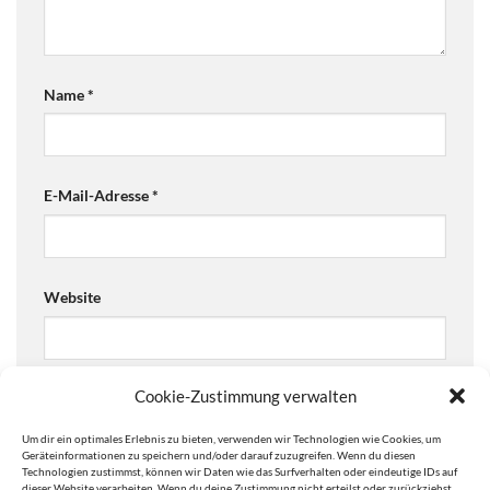
Name
*
E-Mail-Adresse
*
Website
Cookie-Zustimmung verwalten
Ja, füge mich zu der Mailingliste hinzu!
Um dir ein optimales Erlebnis zu bieten, verwenden wir Technologien wie Cookies, um
Are you human? Please solve:
Geräteinformationen zu speichern und/oder darauf zuzugreifen. Wenn du diesen
Technologien zustimmst, können wir Daten wie das Surfverhalten oder eindeutige IDs auf
dieser Website verarbeiten. Wenn du deine Zustimmung nicht erteilst oder zurückziehst,