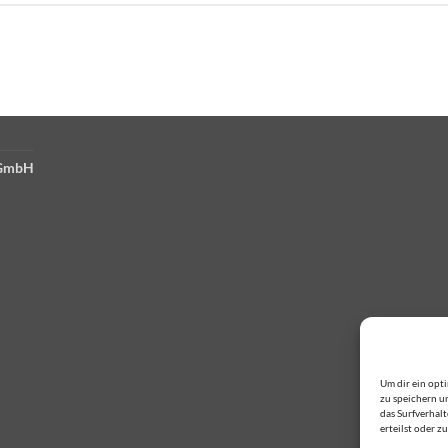
 GmbH
Um dir ein opt
zu speichern u
das Surfverhal
erteilst oder 