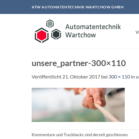
Zum
ATW AUTOMATENTECHNIK WARTCHOW GMBH
Inhalt
springen
V
unsere_partner-300×110
Veröffentlicht
21. Oktober 2017
bei
300 × 110
in
u
Kommentare und Trackbacks sind derzeit geschlossen.