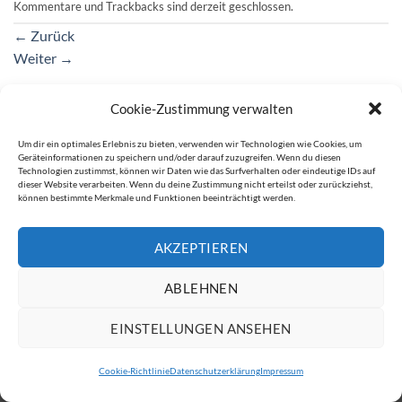
Kommentare und Trackbacks sind derzeit geschlossen.
←
Zurück
Weiter
→
Cookie-Zustimmung verwalten
IMPRESSUM
DATENSCHUTZERKLÄRUNG
Um dir ein optimales Erlebnis zu bieten, verwenden wir Technologien wie Cookies, um
Geräteinformationen zu speichern und/oder darauf zuzugreifen. Wenn du diesen
Copyright 2026 ©
ATW Automatentechnik Wartchow GmbH
Technologien zustimmst, können wir Daten wie das Surfverhalten oder eindeutige IDs auf
dieser Website verarbeiten. Wenn du deine Zustimmung nicht erteilst oder zurückziehst,
können bestimmte Merkmale und Funktionen beeinträchtigt werden.
AKZEPTIEREN
ABLEHNEN
EINSTELLUNGEN ANSEHEN
Cookie-Richtlinie
Datenschutzerklärung
Impressum