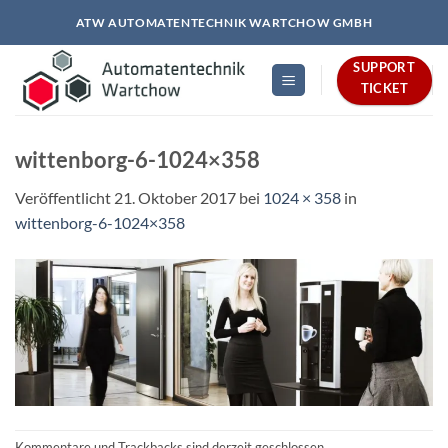
Zum
ATW AUTOMATENTECHNIK WARTCHOW GMBH
Inhalt
springen
SUPPORT
TICKET
wittenborg-6-1024×358
Veröffentlicht
21. Oktober 2017
bei
1024 × 358
in
wittenborg-6-1024×358
Kommentare und Trackbacks sind derzeit geschlossen.