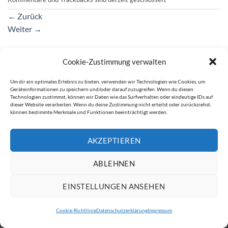
←
Zurück
Weiter
→
Cookie-Zustimmung verwalten
IMPRESSUM
DATENSCHUTZERKLÄRUNG
Um dir ein optimales Erlebnis zu bieten, verwenden wir Technologien wie Cookies, um
Geräteinformationen zu speichern und/oder darauf zuzugreifen. Wenn du diesen
Copyright 2026 ©
ATW Automatentechnik Wartchow GmbH
Technologien zustimmst, können wir Daten wie das Surfverhalten oder eindeutige IDs auf
dieser Website verarbeiten. Wenn du deine Zustimmung nicht erteilst oder zurückziehst,
können bestimmte Merkmale und Funktionen beeinträchtigt werden.
AKZEPTIEREN
ABLEHNEN
EINSTELLUNGEN ANSEHEN
Cookie-Richtlinie
Datenschutzerklärung
Impressum