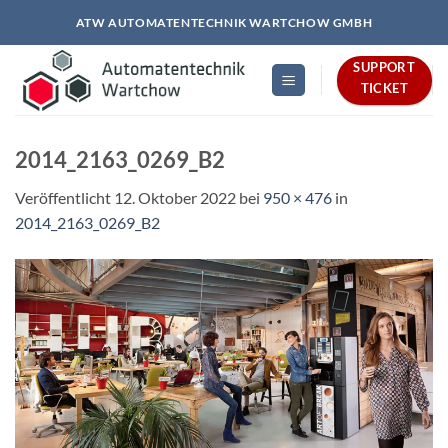
Zum
ATW AUTOMATENTECHNIK WARTCHOW GMBH
Inhalt
springen
SUPPORT
TICKET
2014_2163_0269_B2
Veröffentlicht
12. Oktober 2022
bei
950 × 476
in
2014_2163_0269_B2