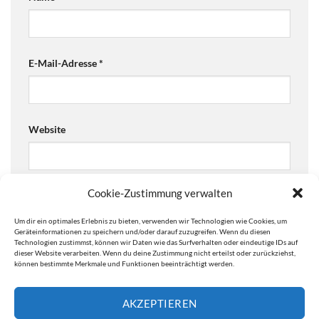
E-Mail-Adresse
*
Website
Cookie-Zustimmung verwalten
Ja, füge mich zu der Mailingliste hinzu!
Um dir ein optimales Erlebnis zu bieten, verwenden wir Technologien wie Cookies, um
Are you human? Please solve:
Geräteinformationen zu speichern und/oder darauf zuzugreifen. Wenn du diesen
Technologien zustimmst, können wir Daten wie das Surfverhalten oder eindeutige IDs auf
dieser Website verarbeiten. Wenn du deine Zustimmung nicht erteilst oder zurückziehst,
können bestimmte Merkmale und Funktionen beeinträchtigt werden.
AKZEPTIEREN