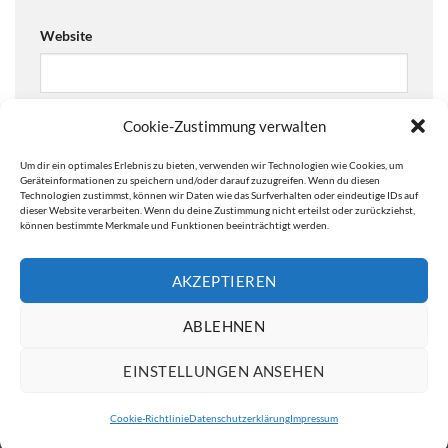
Website
Cookie-Zustimmung verwalten
Ja, füge mich zu der Mailingliste hinzu!
Um dir ein optimales Erlebnis zu bieten, verwenden wir Technologien wie Cookies, um
Are you human? Please solve:
Geräteinformationen zu speichern und/oder darauf zuzugreifen. Wenn du diesen
Technologien zustimmst, können wir Daten wie das Surfverhalten oder eindeutige IDs auf
dieser Website verarbeiten. Wenn du deine Zustimmung nicht erteilst oder zurückziehst,
können bestimmte Merkmale und Funktionen beeinträchtigt werden.
AKZEPTIEREN
ABLEHNEN
EINSTELLUNGEN ANSEHEN
IMPRESSUM
DATENSCHUTZERKLÄRUNG
Cookie-Richtlinie
Datenschutzerklärung
Impressum
Copyright 2026 ©
ATW Automatentechnik Wartchow GmbH