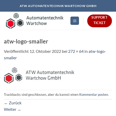
Zum
ATW AUTOMATENTECHNIK WARTCHOW GMBH
Inhalt
springen
SUPPORT
TICKET
atw-logo-smaller
Veröffentlicht
12. Oktober 2022
bei
272 × 64
in
atw-logo-
smaller
Trackbacks sind geschlossen, aber du kannst einen
Kommentar posten
.
←
Zurück
Weiter
→