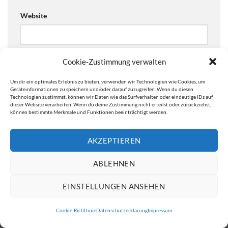
Website
Cookie-Zustimmung verwalten
Ja, füge mich zu der Mailingliste hinzu!
Um dir ein optimales Erlebnis zu bieten, verwenden wir Technologien wie Cookies, um
Are you human? Please solve:
Geräteinformationen zu speichern und/oder darauf zuzugreifen. Wenn du diesen
Technologien zustimmst, können wir Daten wie das Surfverhalten oder eindeutige IDs auf
dieser Website verarbeiten. Wenn du deine Zustimmung nicht erteilst oder zurückziehst,
können bestimmte Merkmale und Funktionen beeinträchtigt werden.
AKZEPTIEREN
ABLEHNEN
EINSTELLUNGEN ANSEHEN
IMPRESSUM
DATENSCHUTZERKLÄRUNG
Cookie-Richtlinie
Datenschutzerklärung
Impressum
Copyright 2026 ©
ATW Automatentechnik Wartchow GmbH