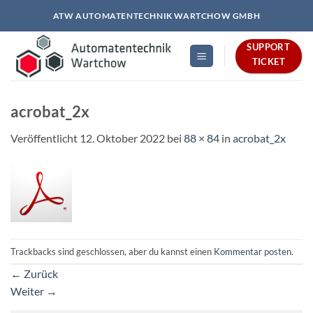
Zum
ATW AUTOMATENTECHNIK WARTCHOW GMBH
Inhalt
springen
SUPPORT
TICKET
acrobat_2x
Veröffentlicht
12. Oktober 2022
bei
88 × 84
in
acrobat_2x
Trackbacks sind geschlossen, aber du kannst einen
Kommentar posten
.
←
Zurück
Weiter
→