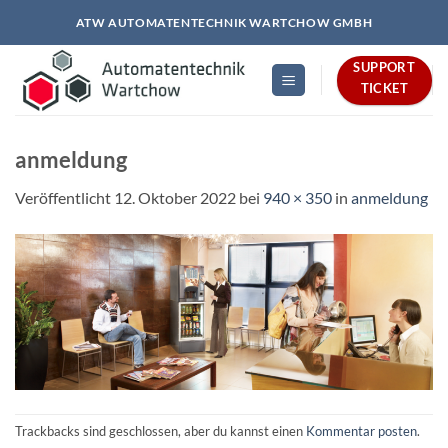
Zum
ATW AUTOMATENTECHNIK WARTCHOW GMBH
Inhalt
springen
SUPPORT
TICKET
anmeldung
Veröffentlicht
12. Oktober 2022
bei
940 × 350
in
anmeldung
Trackbacks sind geschlossen, aber du kannst einen
Kommentar posten
.