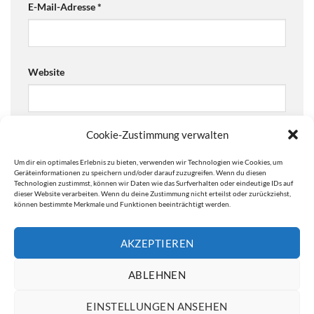
E-Mail-Adresse
*
Website
Cookie-Zustimmung verwalten
Ja, füge mich zu der Mailingliste hinzu!
Um dir ein optimales Erlebnis zu bieten, verwenden wir Technologien wie Cookies, um
Are you human? Please solve:
Geräteinformationen zu speichern und/oder darauf zuzugreifen. Wenn du diesen
Technologien zustimmst, können wir Daten wie das Surfverhalten oder eindeutige IDs auf
dieser Website verarbeiten. Wenn du deine Zustimmung nicht erteilst oder zurückziehst,
können bestimmte Merkmale und Funktionen beeinträchtigt werden.
AKZEPTIEREN
ABLEHNEN
EINSTELLUNGEN ANSEHEN