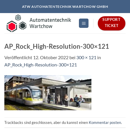
Zum
ATW AUTOMATENTECHNIK WARTCHOW GMBH
Inhalt
springen
SUPPORT
TICKET
AP_Rock_High-Resolution-300×121
Veröffentlicht
12. Oktober 2022
bei
300 × 121
in
AP_Rock_High-Resolution-300×121
Trackbacks sind geschlossen, aber du kannst einen
Kommentar posten
.